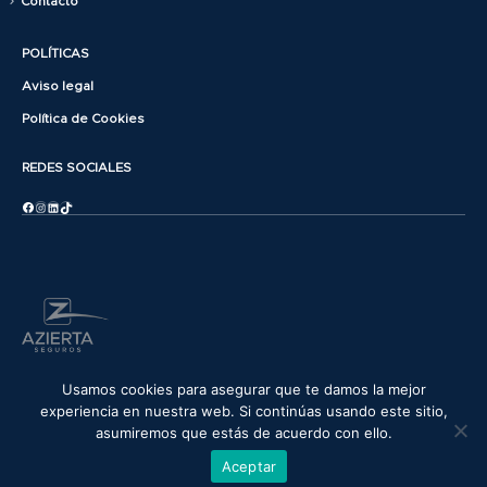
Contacto
POLÍTICAS
Aviso legal
Política de Cookies
REDES SOCIALES
Facebook
Instagram
LinkedIn
TikTok
© copyright 2025. All Rights Reserved.
Usamos cookies para asegurar que te damos la mejor
experiencia en nuestra web. Si continúas usando este sitio,
asumiremos que estás de acuerdo con ello.
Aceptar