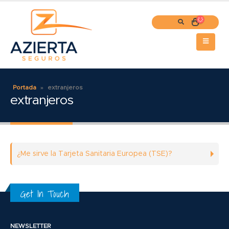
Portada
»
extranjeros
extranjeros
¿Me sirve la Tarjeta Sanitaria Europea (TSE)?
Get In Touch
NEWSLETTER