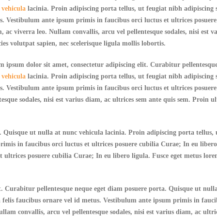
c
vehicula
lacinia. Proin adipiscing porta tellus, ut feugiat nibh adipiscing s
. Vestibulum ante ipsum primis in faucibus orci luctus et ultrices posuere
, ac viverra leo. Nullam convallis, arcu vel pellentesque sodales, nisi est 
cies volutpat sapien, nec scelerisque ligula mollis lobortis.
 ipsum dolor sit amet, consectetur adipiscing elit. Curabitur pellentesqu
c
vehicula
lacinia. Proin adipiscing porta tellus, ut feugiat nibh adipiscing s
. Vestibulum ante ipsum primis in faucibus orci luctus et ultrices posuere
esque sodales, nisi est varius diam, ac ultrices sem ante quis sem. Proin ult
uisque ut nulla at nunc vehicula lacinia. Proin adipiscing porta tellus, ut
mis in faucibus orci luctus et ultrices posuere cubilia Curae; In eu libero
 ultrices posuere cubilia Curae; In eu libero ligula. Fusce eget metus lor
it. Curabitur pellentesque neque eget diam posuere porta. Quisque ut nul
 a felis faucibus ornare vel id metus. Vestibulum ante ipsum primis in fauci
ullam convallis, arcu vel pellentesque sodales, nisi est varius diam, ac ultr