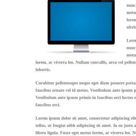
nun
metus
lorem
ultri
Lorem
nun
metus
lorem, ac viverra leo. Nullam convallis, arcu vel pellent
lobortis.
Curabitur pellentesque neque eget diam posuere porta. Q
faucibus ornare vel id metus. Vestibulum ante ipsum pri
Vestibulum ante ipsum primis in faucibus orci luctus et
faucibus orci.
Lorem ipsum dolor sit amet, consectetur adipiscing el
tellus, ut feugiat nibh adipiscing sit amet. In eu justo
libero ligula. Fusce eget metus lorem, ac viverra leo. N