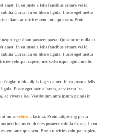
it amet. In eu justo a felis faucibus ornare vel id
 cubilia Curae; In eu libero ligula. Fusce eget metus
varius diam, ac ultrices sem ante quis sem. Proin
e neque eget diam posuere porta. Quisque ut nulla at
it amet. In eu justo a felis faucibus ornare vel id
 cubilia Curae; In eu libero ligula. Fusce eget metus
ricies volutpat sapien, nec scelerisque ligula mollis
 feugiat nibh adipiscing sit amet. In eu justo a felis
 ligula. Fusce eget metus lorem, ac viverra leo.
em, ac viverra leo. Vestibulum ante ipsum primis in
la at nunc
vehicula
lacinia. Proin adipiscing porta
bus orci luctus et ultrices posuere cubilia Curae; In eu
ices sem ante quis sem. Proin ultricies volutpat sapien,