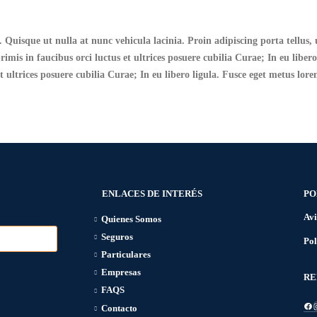
uisque ut nulla at nunc vehicula lacinia. Proin adipiscing porta tellus, ut
mis in faucibus orci luctus et ultrices posuere cubilia Curae; In eu libero
 ultrices posuere cubilia Curae; In eu libero ligula. Fusce eget metus lor
ENLACES DE INTERÉS
PO
Avi
Quienes Somos
Seguros
Pol
Particulares
Empresas
RE
FAQS
Fa
I
Contacto