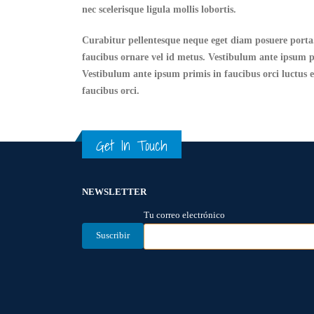
nec scelerisque ligula mollis lobortis.
Curabitur pellentesque neque eget diam posuere porta. Q
faucibus ornare vel id metus. Vestibulum ante ipsum pri
Vestibulum ante ipsum primis in faucibus orci luctus et
faucibus orci.
Get In Touch
NEWSLETTER
Tu correo electrónico