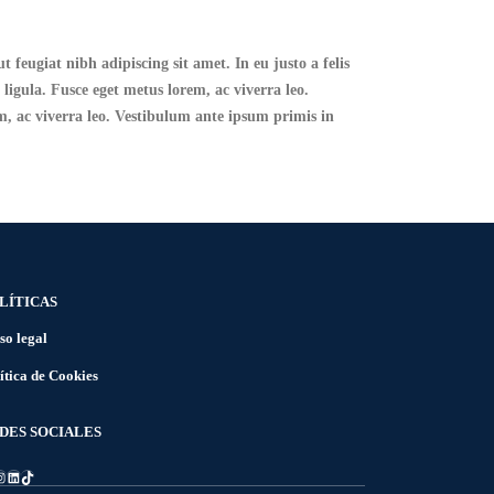
 feugiat nibh adipiscing sit amet. In eu justo a felis
 ligula. Fusce eget metus lorem, ac viverra leo.
em, ac viverra leo. Vestibulum ante ipsum primis in
LÍTICAS
so legal
ítica de Cookies
DES SOCIALES
cebook
nstagram
LinkedIn
TikTok