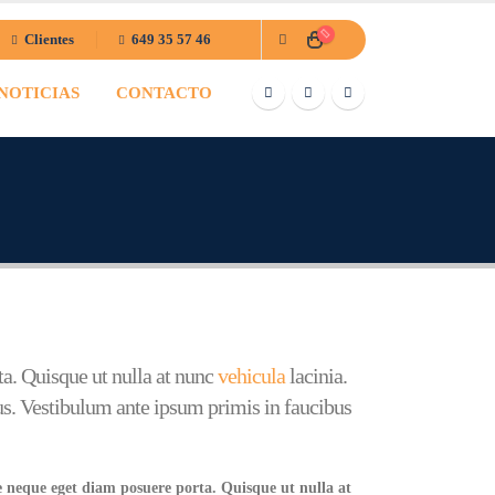
Clientes
649 35 57 46
NOTICIAS
CONTACTO
ta. Quisque ut nulla at nunc
vehicula
lacinia.
etus. Vestibulum ante ipsum primis in faucibus
e neque eget diam posuere porta. Quisque ut nulla at