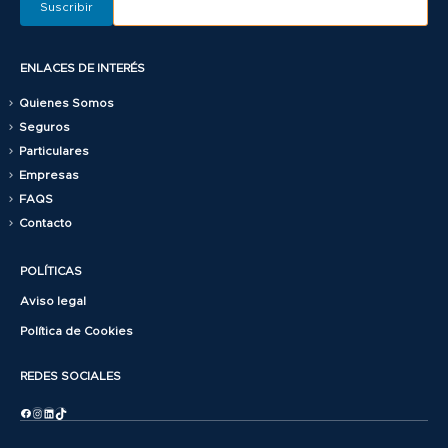
ENLACES DE INTERÉS
Quienes Somos
Seguros
Particulares
Empresas
FAQS
Contacto
POLÍTICAS
Aviso legal
Política de Cookies
REDES SOCIALES
Facebook
Instagram
LinkedIn
TikTok