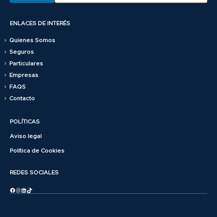
ENLACES DE INTERÉS
Quienes Somos
Seguros
Particulares
Empresas
FAQS
Contacto
POLÍTICAS
Aviso legal
Política de Cookies
REDES SOCIALES
Facebook
Instagram
LinkedIn
TikTok