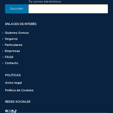
Tu correo electrónico
ENLACES DE INTERÉS
Quienes Somos
Seguros
Particulares
Empresas
FAQS
Contacto
POLÍTICAS
Aviso legal
Política de Cookies
REDES SOCIALES
Facebook
Instagram
LinkedIn
TikTok