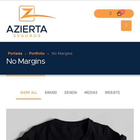
Portada
»
Portfolio
»
No Margins
No Margins
SHOW ALL
BRAND
DESIGN
MEDIAS
WEBSITE